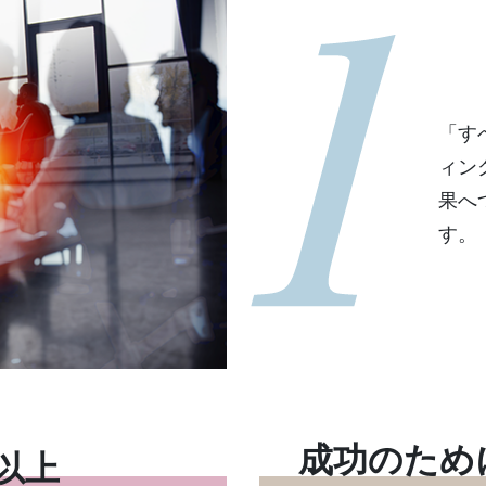
「す
ィン
果へ
す。
成功のため
以上