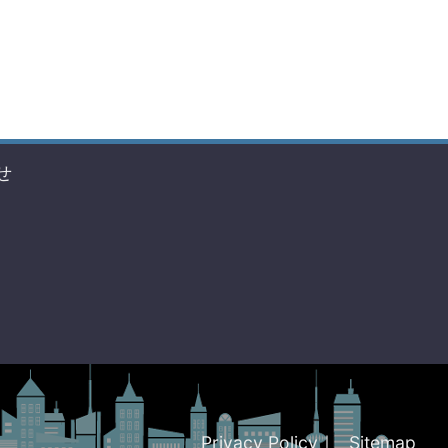
せ
Privacy Policy
｜
Sitemap