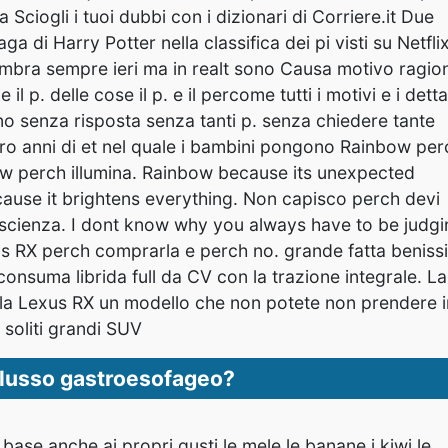
reflusso gastroesofageo?
n base anche ai propri gusti le mele le banane i kiwi le