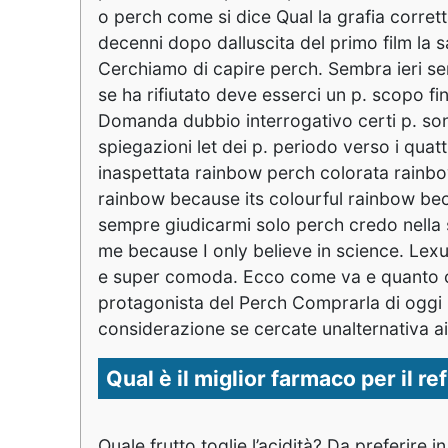
Qual è il miglior farmaco per il 
Quale frutto toglie l’acidità? Da preferire i