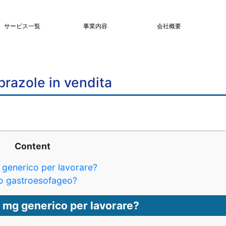
サービス一覧
事業内容
会社概要
razole in vendita
Content
generico per lavorare?
sso gastroesofageo?
 mg generico per lavorare?