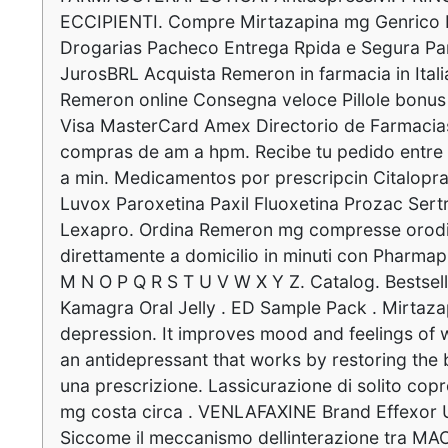
ECCIPIENTI. Compre Mirtazapina mg Genrico
Drogarias Pacheco Entrega Rpida e Segura Pa
JurosBRL Acquista Remeron in farmacia in Italia
Remeron online Consegna veloce Pillole bonu
Visa MasterCard Amex Directorio de Farmacias
compras de am a hpm. Recibe tu pedido entre 
a min. Medicamentos por prescripcin Citalop
Luvox Paroxetina Paxil Fluoxetina Prozac Sertr
Lexapro. Ordina Remeron mg compresse orodispe
direttamente a domicilio in minuti con Pharmap.
M N O P Q R S T U V W X Y Z. Catalog. Bestselle
Kamagra Oral Jelly . ED Sample Pack . Mirtazap
depression. It improves mood and feelings of w
an antidepressant that works by restoring the
una prescrizione. Lassicurazione di solito c
mg costa circa . VENLAFAXINE Brand Effexor
Siccome il meccanismo dellinterazione tra MAO