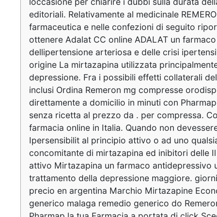
loccasione per chiarire i dubbi sulla durata del
editoriali. Relativamente al medicinale REMERO
farmaceutica e nelle confezioni di seguito ripo
ottenere Adalat CC online ADALAT un farmaco 
dellipertensione arteriosa e delle crisi ipertens
origine La mirtazapina utilizzata principalment
depressione. Fra i possibili effetti collaterali 
inclusi Ordina Remeron mg compresse orodispers
direttamente a domicilio in minuti con Pharm
senza ricetta al prezzo da . per compressa. 
farmacia online in Italia. Quando non devesse
Ipersensibilit al principio attivo o ad uno qualsi
concomitante di mirtazapina ed inibitori delle I
attivo Mirtazapina un farmaco antidepressivo ut
trattamento della depressione maggiore. giorn
precio en argentina Marchio Mirtazapine Ec
generico malaga remedio generico do Remeron
Pharmap la tua Farmacia a portata di click Scegli