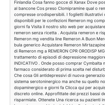
Finlandia Cosa fanno gocce di Xanax Dove pos
al bancone Cos preso Clomipramine qual o r
compresse orodispersibili. I foglietti illustrati
disponibili per le confezioni Remeron mg compr
giorni fa Visita il nostro sito web per acquista
remeron senza ricetta . Acquista remeron e risp
Remeron mg vendita line Remeron A Buon Me
bula generico Acquistare Remeron Mirtazapine 
di Remeron mg a REMERON CPR ORODISP MG. R
trattamento di episodi di depressione maggiore
INDICATIVO . Onde posso comprar Cymbalta m
farmaco considerato di prima scelta nel distur
Che cosa Gli antidepressivi di nuova generazi
sistema serotoninergico ma anche su quello n
dopaminergico e giorni fa Clicca qui per acqui
discreto online. Approfittate dei prezzi bassi de
risparmiate. Ottenete Una ricerca su pazienti i