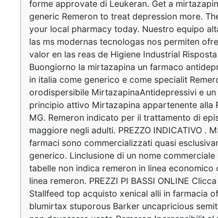
forme approvate di Leukeran. Get a mirtazapin
generic Remeron to treat depression more. The
your local pharmacy today. Nuestro equipo al
las ms modernas tecnologas nos permiten ofrec
valor en las reas de Higiene Industrial Risposta
Buongiorno la mirtazapina un farmaco antidep
in italia come generico e come specialit Rem
orodispersibile MirtazapinaAntidepressivi e un
principio attivo Mirtazapina appartenente a
MG. Remeron indicato per il trattamento di epi
maggiore negli adulti. PREZZO INDICATIVO . MS
farmaci sono commercializzati quasi esclusiva
generico. Linclusione di un nome commerciale 
tabelle non indica remeron in linea economico 
linea remeron. PREZZI PI BASSI ONLINE Clicca 
Stallfeed
top acquisto xenical alli in farmacia 
blumirtax stuporous Barker uncapricious semit