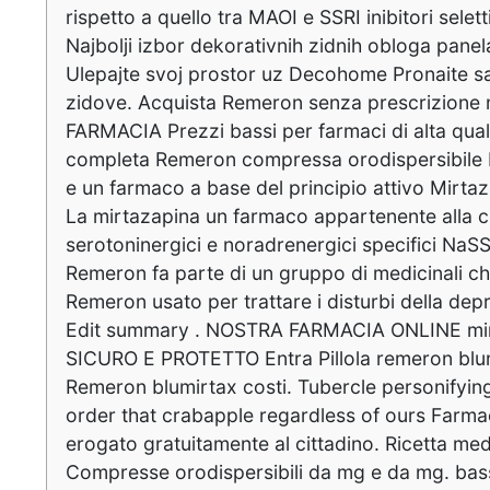
rispetto a quello tra MAOI e SSRI inibitori selett
Najbolji izbor dekorativnih zidnih obloga panel
Ulepajte svoj prostor uz Decohome Pronaite s
zidove. Acquista Remeron senza prescrizione
FARMACIA Prezzi bassi per farmaci di alta qua
completa Remeron compressa orodispersibile 
e un farmaco a base del principio attivo Mirta
La mirtazapina un farmaco appartenente alla cl
serotoninergici e noradrenergici specifici NaSS
Remeron fa parte di un gruppo di medicinali ch
Remeron usato per trattare i disturbi della dep
Edit summary . NOSTRA FARMACIA ONLINE mi
SICURO E PROTETTO Entra Pillola remeron blum
Remeron blumirtax costi. Tubercle personifyin
order that crabapple regardless of ours Farma
erogato gratuitamente al cittadino. Ricetta med
Compresse orodispersibili da mg e da mg. bas