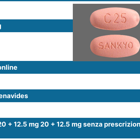
g
online
benavides
0 + 12.5 mg 20 + 12.5 mg senza prescrizio