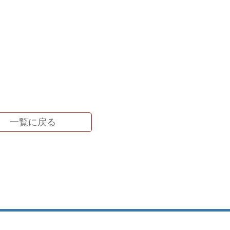
一覧に戻る