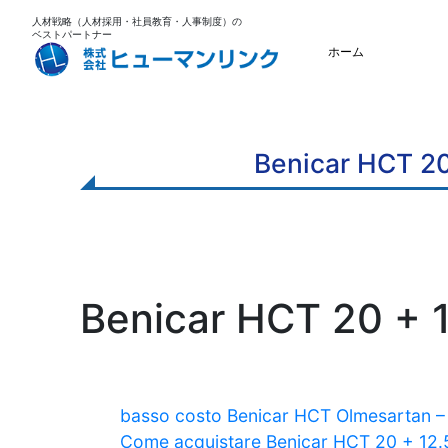
人材戦略（人材採用・社員教育・人事制度）の
ベストパートナー
ホーム
Benicar HCT 20
Benicar HCT 20 + 1
basso costo Benicar HCT Olmesartan – 
Come acquistare Benicar HCT 20 + 12.5 