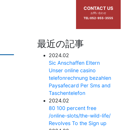
CONTACT US
お問い合わせ
TEL:052-955-3555
最近の記事
2024.02
Sic Anschaffen Eltern
Unser online casino
telefonrechnung bezahlen
Paysafecard Per Sms and
Taschentelefon
2024.02
80 100 percent free
/online-slots/the-wild-life/
Revolves To the Sign up