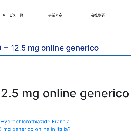
サービス一覧
事業内容
会社概要
 + 12.5 mg online generico
2.5 mg online generico
Hydrochlorothiazide Francia
mg generico online in Italia?